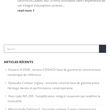
GRYPHON Diablo 300. Si vous souhaitez faire l'expérience de
cet intégré d'exception, prenez...
read more
ARTICLES RÉCENTS
Esoteric K-05XD : lecteur CD/SACD haut de gamme et convertisseur
numérique de référence
Dynaudio Contour Legacy : enceinte colonne haut de gamme entre
héritage danois et performance contemporaine
Pass Labs INT-250 : l’amplificateur intégré souverain qui redéfinit la
musicalité
Wilson Audio Sabrina V : l’enceinte colonne 3 voies compacte qui