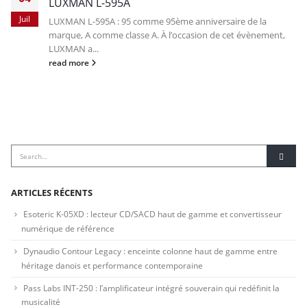
LUXMAN L-595A
Juil
LUXMAN L-595A : 95 comme 95ème anniversaire de la
marque, A comme classe A. À l’occasion de cet évènement,
LUXMAN a...
read more
ARTICLES RÉCENTS
Esoteric K-05XD : lecteur CD/SACD haut de gamme et convertisseur
numérique de référence
Dynaudio Contour Legacy : enceinte colonne haut de gamme entre
héritage danois et performance contemporaine
Pass Labs INT-250 : l’amplificateur intégré souverain qui redéfinit la
musicalité