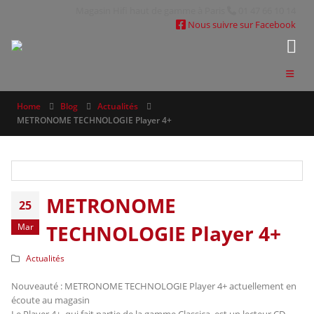
Magasin Hifi haut de gamme à Paris
01 47 66 10 14
Nous suivre sur Facebook
Home
Blog
Actualités
METRONOME TECHNOLOGIE Player 4+
METRONOME
25
TECHNOLOGIE Player 4+
Mar
Actualités
Nouveauté : METRONOME TECHNOLOGIE Player 4+ actuellement en
écoute au magasin