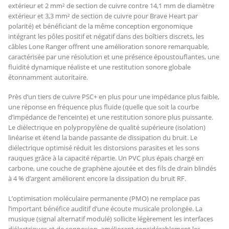
extérieur et 2 mm² de section de cuivre contre 14,1 mm de diamètre
extérieur et 3,3 mm² de section de cuivre pour Brave Heart par
polarité) et bénéficiant de la même conception ergonomique
intégrant les pôles positif et négatif dans des boîtiers discrets, les
câbles Lone Ranger offrent une amélioration sonore remarquable,
caractérisée par une résolution et une présence époustouflantes, une
fluidité dynamique réaliste et une restitution sonore globale
étonnamment autoritaire.
Près d’un tiers de cuivre PSC+ en plus pour une impédance plus faible,
une réponse en fréquence plus fluide (quelle que soit la courbe
d’impédance de l’enceinte) et une restitution sonore plus puissante.
Le diélectrique en polypropylène de qualité supérieure (isolation)
linéarise et étend la bande passante de dissipation du bruit. Le
diélectrique optimisé réduit les distorsions parasites et les sons
rauques grâce à la capacité répartie. Un PVC plus épais chargé en
carbone, une couche de graphène ajoutée et des fils de drain blindés
à 4 % d’argent améliorent encore la dissipation du bruit RF.
L’optimisation moléculaire permanente (PMO) ne remplace pas
l’important bénéfice auditif d’une écoute musicale prolongée. La
musique (signal alternatif modulé) sollicite légèrement les interfaces
diélectriques et de connexion, améliorant considérablement les