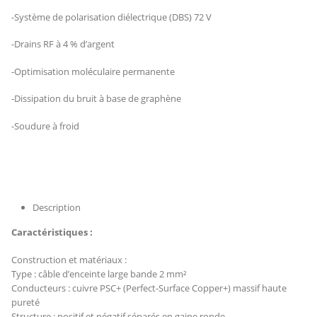
-Système de polarisation diélectrique (DBS) 72 V
-Drains RF à 4 % d’argent
-Optimisation moléculaire permanente
-Dissipation du bruit à base de graphène
-Soudure à froid
Description
Caractéristiques :
Construction et matériaux :
Type : câble d’enceinte large bande 2 mm²
Conducteurs : cuivre PSC+ (Perfect-Surface Copper+) massif haute
pureté
Structure : positif et négatif séparés en gaine ronde