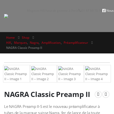
Magasin Hifi haut de gamme à Paris
01 47 66 10 14
Nous 
Home
Shop
Hifi
,
Marques
,
Nagra
,
Amplification
,
Préamplificateur
NAGRA Classic Preamp II
NAGRA Classic Preamp II
Le NAGRA Preamp II-S est le nouveau préamplificateur à
tubes de la marque suisse Nagra, fer de lance de la toute