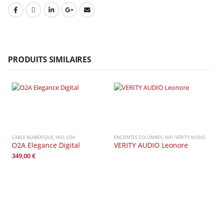
PRODUITS SIMILAIRES
CABLE NUMÉRIQUE
,
HIFI
,
O2A
ENCEINTES COLONNES
,
HIFI
,
VERITY AUDIO
O2A Elegance Digital
VERITY AUDIO Leonore
349,00
€
C