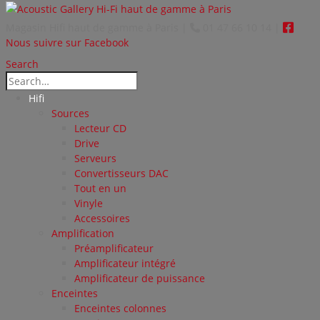
Magasin Hifi haut de gamme à Paris
|
01 47 66 10 14
|
Nous suivre sur Facebook
Search
Hifi
Sources
Lecteur CD
Drive
Serveurs
Convertisseurs DAC
Tout en un
Vinyle
Accessoires
Amplification
Préamplificateur
Amplificateur intégré
Amplificateur de puissance
Enceintes
Enceintes colonnes