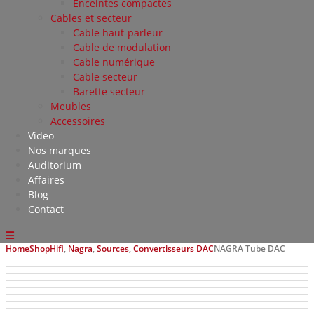
Enceintes compactes
Cables et secteur
Cable haut-parleur
Cable de modulation
Cable numérique
Cable secteur
Barette secteur
Meubles
Accessoires
Video
Nos marques
Auditorium
Affaires
Blog
Contact
Home
Shop
Hifi
,
Nagra
,
Sources
,
Convertisseurs DAC
NAGRA Tube DAC