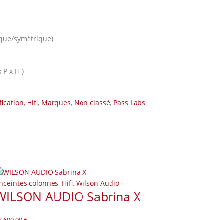
ique/symétrique)
 P x H )
fication
,
Hifi
,
Marques
,
Non classé
,
Pass Labs
nceintes colonnes
,
Hifi
,
Wilson Audio
WILSON AUDIO Sabrina X
8.600,00
€