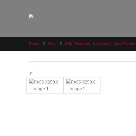
Home
Shop
Hifi
,
Marques
,
Pass Labs
,
Amplificatio