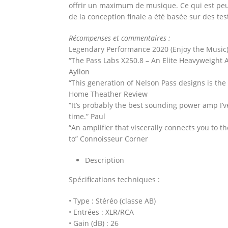
offrir un maximum de musique. Ce qui est peut
de la conception finale a été basée sur des tes
Récompenses et commentaires :
Legendary Performance 2020 (Enjoy the Music
“The Pass Labs X250.8 – An Elite Heavyweight 
Ayllon
“This generation of Nelson Pass designs is the
Home Theather Review
“It’s probably the best sounding power amp I’v
time.” Paul
“An amplifier that viscerally connects you to t
to” Connoisseur Corner
Description
Spécifications techniques :
• Type : Stéréo (classe AB)
• Entrées : XLR/RCA
• Gain (dB) : 26