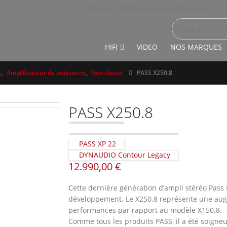
Magasin Hifi haut de gamme à Paris
|
HIFI
VIDEO
NOS MARQUES
n
,
Amplificateur de puissance
,
Non classé
PASS X250.8
PASS X250.8
PASS XP 22
DYNAUDIO Contour Legacy
12.990,00
€
Cette dernière génération d’ampli stéréo Pass 
développement. Le X250.8 représente une augm
performances par rapport au modèle X150.8.
Comme tous les produits PASS, il a été soigne