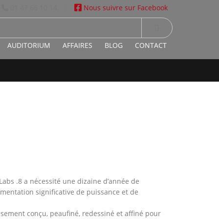
01 47 66 10 14
Nous suivre sur Facebook
|
AUDITORIUM
AFFAIRES
BLOG
CONTACT
Labs .8 a nécessité une dizaine d’année de
entation significative de puissance et de
usement conçu, peaufiné, redessiné et affiné pour