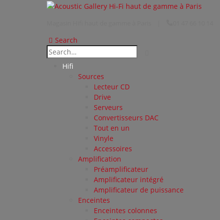
Magasin Hifi haut de gamme à Paris
|
01 47 66 10 14
Search
Hifi
Sources
Lecteur CD
Drive
Serveurs
Convertisseurs DAC
Tout en un
Vinyle
Accessoires
Amplification
Préamplificateur
Amplificateur intégré
Amplificateur de puissance
Enceintes
Enceintes colonnes