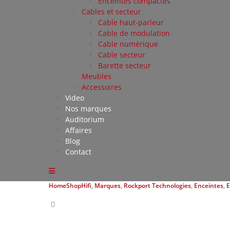
Enceintes compactes
Cables et secteur
Cable haut-parleur
Cable de modulation
Cable numérique
Cable secteur
Barette secteur
Meubles
Accessoires
Video
Nos marques
Auditorium
Affaires
Blog
Contact
Home
Shop
Hifi
,
Marques
,
Rockport Technologies
,
Enceintes
,
E