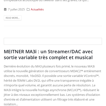
d’impédance acoustique du tweeter dans ses graves, ce qui...
7 juillet 2025
Actualités
READ MORE...
MEITNER MA3i : un Streamer/DAC avec
sortie variable très complet et musical
Dernière évolution du MA3 plusieurs fois primé, le nouveau MA3i
utilise la nouvelle génération de convertisseurs MDAC2™ entièrement
discrets, monobit, 16xDSD. Il possède une sortie variable VControl™,
hérité de l’EMM Labs DV2i, qui offre une transparence inégalée à
n’importe quel volume, et garantit aucune perte de résolution. Le
MA3i intègre la nouvelle horloge asynchrone (MCLK3™), réduisant le
jitter à des niveaux exceptionnellement bas. Les systèmes d’isolation
d’entrée et d’alimentation utilisent un filtrage très élaboré et une
isolation...