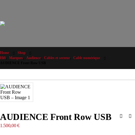
Home
Shop
Hifi
,
Marques
,
Audience
,
Cables et secteur
,
Cable numérique
AUDIENCE Front Row USB
AUDIENCE Front Row USB
1.500,00
€