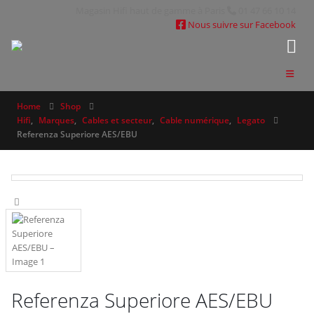
Magasin Hifi haut de gamme à Paris
01 47 66 10 14
Nous suivre sur Facebook
Home
Shop
Hifi
,
Marques
,
Cables et secteur
,
Cable numérique
,
Legato
Referenza Superiore AES/EBU
Referenza Superiore AES/EBU