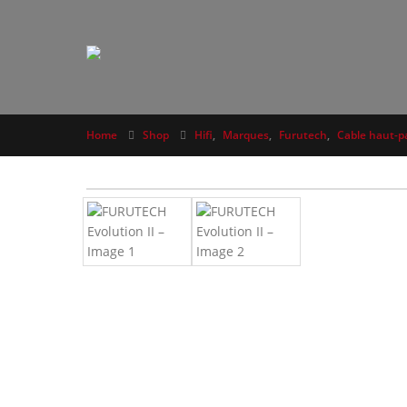
Home
Shop
Hifi
,
Marques
,
Furutech
,
Cable haut-p