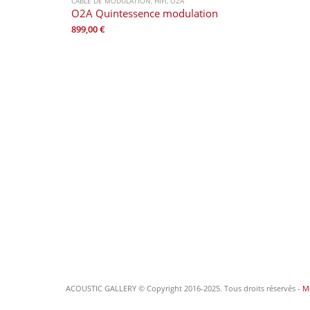
CABLE DE MODULATION
,
HIFI
,
O2A
O2A Quintessence modulation
899,00
€
ACOUSTIC GALLERY © Copyright 2016-2025. Tous droits réservés -
Me