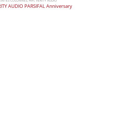
EINTES COLONNES
,
HIFI
,
VERITY AUDIO
ITY AUDIO PARSIFAL Anniversary
ENCEINTES COLO
ROCKPORT 