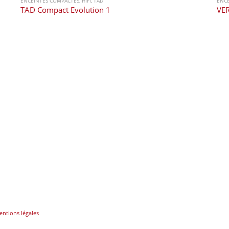
ENCEINTES COMPACTES
,
HIFI
,
TAD
ENC
TAD Compact Evolution 1
VER
ntions légales