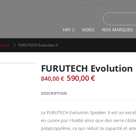
Magasin Hifi haut de gamme à Pa
HIFI
VIDEO
NOS MARQUES
arleur
FURUTECH Evolution II
FURUTECH Evolution 
Le
Le
590,00
€
840,00
€
prix
prix
initial
actuel
DESCRIPTION
était :
est :
840,00 €.
590,00 €.
Le FURUTECH Evolution Speaker II est un excel
en cuivre pur rhodié ainsi que des serre-câble
polypropylène, ce qui réduit la capacité et amo