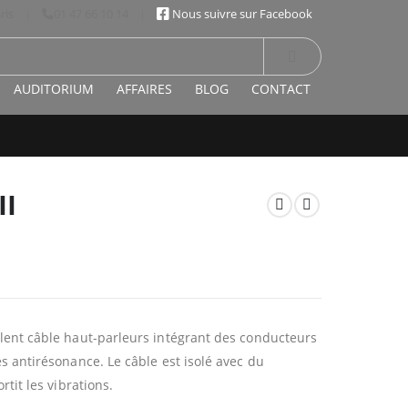
ris
|
01 47 66 10 14
|
Nous suivre sur Facebook
AUDITORIUM
AFFAIRES
BLOG
CONTACT
II
lent câble haut-parleurs intégrant des conducteurs
s antirésonance. Le câble est isolé avec du
rtit les vibrations.