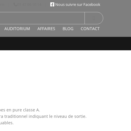
ris
|
01 47 66 10 14
|
Nous suivre sur Facebook
AUDITORIUM
AFFAIRES
BLOG
CONTACT
es en pure classe A.
 traditionnel indiquant le niveau de sortie.
.
uables.