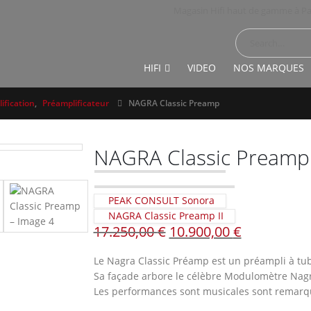
Magasin Hifi haut de gamme à Pa
HIFI
VIDEO
NOS MARQUES
ification
,
Préamplificateur
NAGRA Classic Preamp
NAGRA Classic Preamp
PEAK CONSULT Sonora
NAGRA Classic Preamp II
Le
Le
17.250,00
€
10.900,00
€
prix
prix
initial
actuel
Le Nagra Classic Préamp est un préampli à tub
était :
est :
Sa façade arbore le célèbre Modulomètre Nagra
17.250,00 €.
10.900,00 €
Les performances sont musicales sont remarq