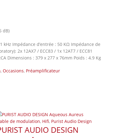
5 dB)
à 1 kHz Impédance d’entrée : 50 KΩ Impédance de
oratory): 2x 12AX7 / ECC83 / 1x 12AT7 / ECC81
 x RCA Dimensions : 379 x 277 x 76mm Poids : 4.9 Kg
a
,
Occasions
,
Préamplificateur
able de modulation
,
Hifi
,
Purist Audio Design
PURIST AUDIO DESIGN