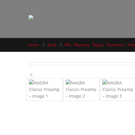
Home
Shop
Hifi
,
Marques
,
Nagra
,
Occasions
,
Ampl