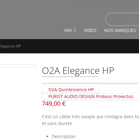
Magasin Hifi haut de gamme à Pa
HIFI
VIDEO
NOS MARQUES
Elegance HP
O2A Elegance HP
O2A Quintessence HP
PURIST AUDIO DESIGN Proteus Provectus
749,00
€
C’est un câble très souple qui s’intègre dans to
et sans dureté.
Description