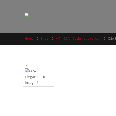
Home
Shop
Hifi
,
O2A
,
Cable haut-parleur
O2A 