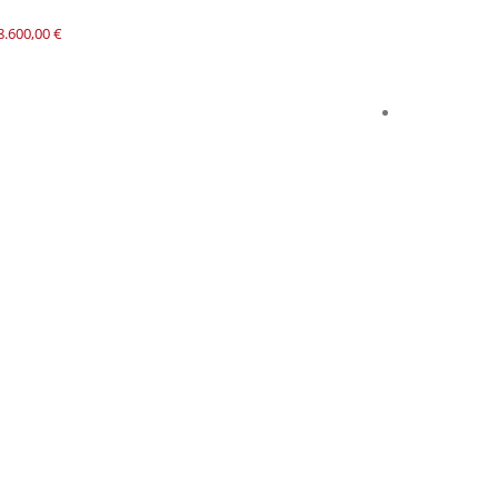
8.600,00
€
Enceintes 
TAD C