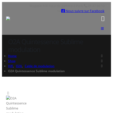
Magasin Hifi haut de gamme à Paris
01 47 66 10
14
Nous suivre sur Facebook
O2A Quintessence Sublime
modulation
Home
Shop
Hifi
,
O2A
,
Cable de modulation
O2A Quintessence Sublime modulation