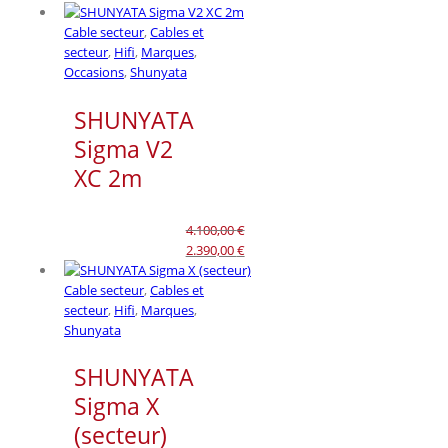
Cable secteur
,
Cables et
secteur
,
Hifi
,
Marques
,
Occasions
,
Shunyata
SHUNYATA
Sigma V2
XC 2m
4.100,00
€
Le
2.390,00
€
prix
Le
initial
prix
Cable secteur
,
Cables et
était :
actuel
secteur
,
Hifi
,
Marques
,
4.100,00 €.
est :
Shunyata
2.390,00 €.
SHUNYATA
Sigma X
(secteur)