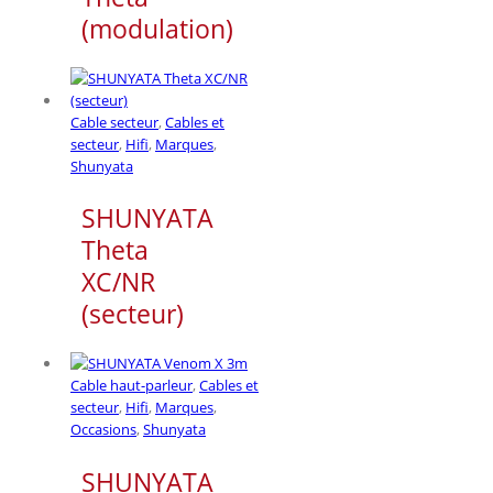
(modulation)
Cable secteur
,
Cables et
secteur
,
Hifi
,
Marques
,
Shunyata
SHUNYATA
Theta
XC/NR
(secteur)
Cable haut-parleur
,
Cables et
secteur
,
Hifi
,
Marques
,
Occasions
,
Shunyata
SHUNYATA