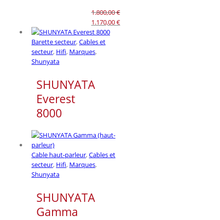
1.800,00
€
Le
1.170,00
€
prix
Le
initial
prix
Barette secteur
,
Cables et
était :
actuel
secteur
,
Hifi
,
Marques
,
1.800,00 €.
est :
Shunyata
1.170,00 €.
SHUNYATA
Everest
8000
Cable haut-parleur
,
Cables et
secteur
,
Hifi
,
Marques
,
Shunyata
SHUNYATA
Gamma