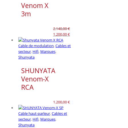
Venom X
3m
2.140,00
€
Le
1.200,00
€
prix
Le
initial
prix
Cable de modulation
,
Cables et
était :
actuel
secteur
,
Hifi
,
Marques
,
2.140,00 €.
est :
Shunyata
1.200,00 €.
SHUNYATA
Venom-X
RCA
1.200,00
€
Cable haut-parleur
,
Cables et
secteur
,
Hifi
,
Marques
,
Shunyata