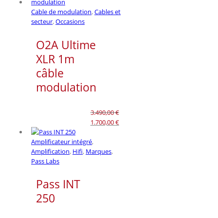
Cable de modulation
,
Cables et
secteur
,
Occasions
O2A Ultime
XLR 1m
câble
modulation
3.490,00
€
Le
1.700,00
€
prix
Le
initial
prix
Amplificateur intégré
,
était :
actuel
Amplification
,
Hifi
,
Marques
,
3.490,00 €.
est :
Pass Labs
1.700,00 €.
Pass INT
250