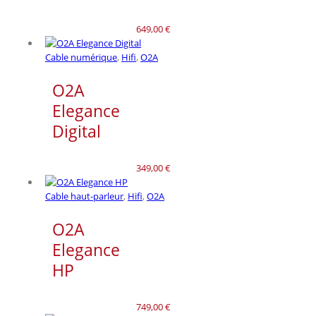
649,00
€
Cable numérique
,
Hifi
,
O2A
O2A
Elegance
Digital
349,00
€
Cable haut-parleur
,
Hifi
,
O2A
O2A
Elegance
HP
749,00
€