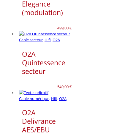
Elegance
(modulation)
499,00
€
Cable secteur
,
Hifi
,
O2A
O2A
Quintessence
secteur
549,00
€
Cable numérique
,
Hifi
,
O2A
O2A
Delivrance
AES/EBU