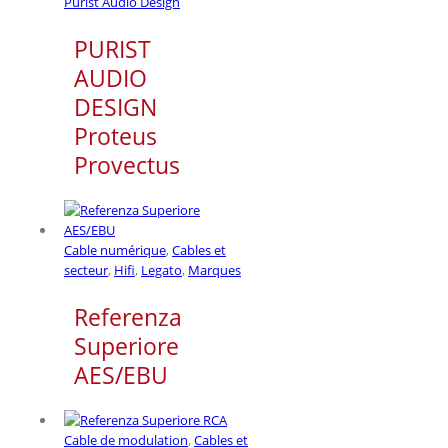
Purist Audio Design
PURIST
AUDIO
DESIGN
Proteus
Provectus
Cable numérique
,
Cables et
secteur
,
Hifi
,
Legato
,
Marques
Referenza
Superiore
AES/EBU
Cable de modulation
,
Cables et