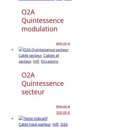
O2A
Quintessence
modulation
899,00
€
Cable secteur
,
Cables et
secteur
,
Hifi
,
Occasions
O2A
Quintessence
secteur
550,00
€
Le
Le
350,00
€
prix
prix
initial
actuel
Cable haut-parleur
,
Hifi
,
O2A
était :
est :