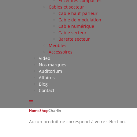
Enceintes compactes
Cables et secteur
Cable haut-parleur
Cable de modulation
Cable numérique
Cable secteur
Barette secteur
Meubles
Accessoires
Video
Nos marques
Auditorium
Affaires
Blog
Contact
Home
Shop
Charlin
Aucun produit ne correspond à votre sélection.