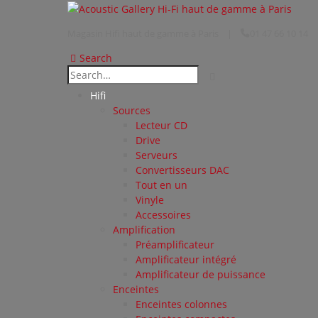
Magasin Hifi haut de gamme à Paris
|
01 47 66 10 14
Search
Hifi
Sources
Lecteur CD
Drive
Serveurs
Convertisseurs DAC
Tout en un
Vinyle
Accessoires
Amplification
Préamplificateur
Amplificateur intégré
Amplificateur de puissance
Enceintes
Enceintes colonnes