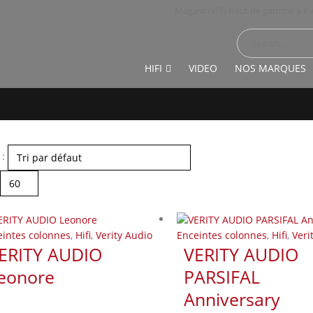
Magasin Hifi haut de gamme à Pa
HIFI
VIDEO
NOS MARQUES
 :
eintes colonnes
,
Hifi
,
Verity Audio
Enceintes colonnes
,
Hifi
,
Veri
ERITY AUDIO
VERITY AUDIO
eonore
PARSIFAL
Anniversary