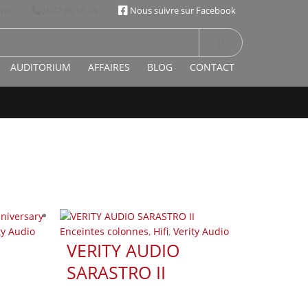
ris
|
01 47 66 10 14
|
Nous suivre sur Facebook
AUDITORIUM
AFFAIRES
BLOG
CONTACT
ty Audio
Enceintes colonnes
,
Hifi
,
Verity Audio
VERITY AUDIO
SARASTRO II