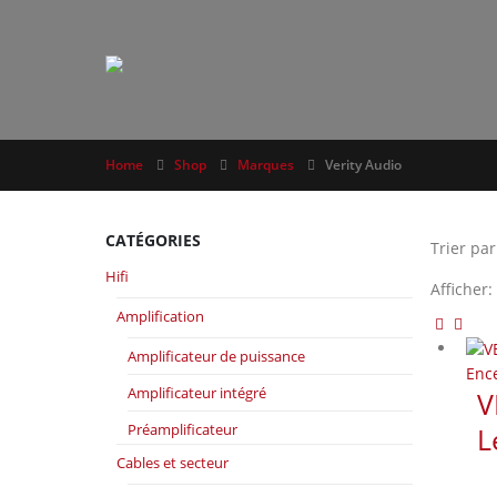
Home
Shop
Marques
Verity Audio
CATÉGORIES
Trier par
Hifi
Afficher:
Amplification
Amplificateur de puissance
Enc
Amplificateur intégré
V
Préamplificateur
L
Cables et secteur