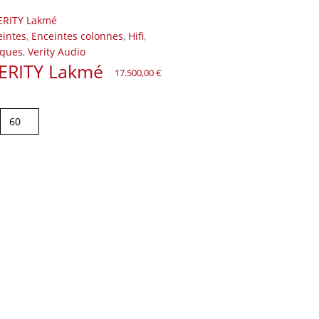
eintes
,
Enceintes colonnes
,
Hifi
,
ques
,
Verity Audio
ERITY Lakmé
17.500,00
€