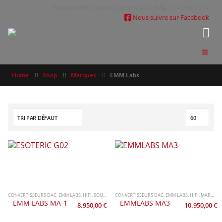
Magasin Hifi haut de gamme à Paris
01 47 66 10 14
Nous suivre sur Facebook
Home
Shop
Marques
EMM Labs
CONVERTISSEURS DAC
,
EMM LABS
,
HIFI
,
SOURCES
CONVERTISSEURS DAC
,
EMM LABS
,
HIFI
,
MARQUES
EMM LABS MA-1
EMMLABS MA3
8.950,00
€
10.950,00
€