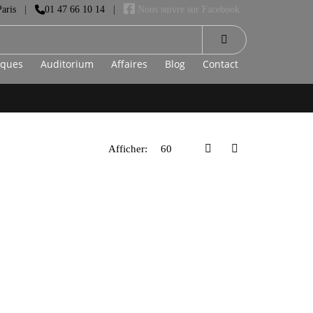
aris
01 47 66 10 14
Nous suivre sur Facebook
|
|
rques
Auditorium
Affaires
Blog
Contact
Afficher: