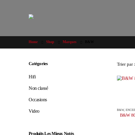
Home
Shop
Marques
B&W
Catégories
Trier par 
Hifi
Non classé
Occasions
B&W
,
ENCEI
Video
B&W 80
Produits Les Mieux Notés