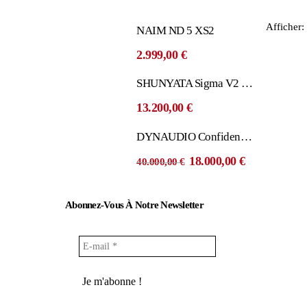
Afficher:
NAIM ND 5 XS2
2.999,00
€
SHUNYATA Sigma V2 (haut-parleur)
13.200,00
€
DYNAUDIO Confidence 60
Le
Le
18.000,00
€
40.000,00
€
prix
prix
initial
actuel
était :
est :
Abonnez-Vous À Notre Newsletter
40.000,00 €.
18.000,00 €.