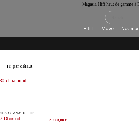
Magasin Hifi haut de gamme à P
Hifi
Video
Nos ma
:
NTES COMPACTES
,
HIFI
5 Diamond
5.200,00
€