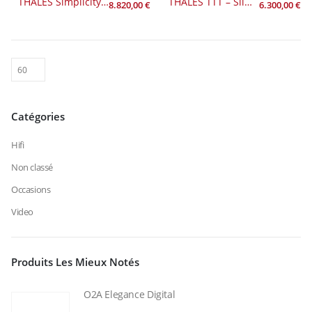
THALES Simplicity II (bras de lecture)
THALES TTT – Slim II
8.820,00
€
6.300,00
€
Catégories
Hifi
Non classé
Occasions
Video
Produits Les Mieux Notés
O2A Elegance Digital