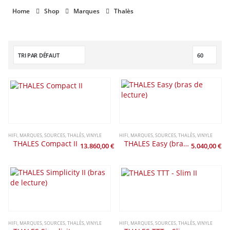
Home
Shop
Marques
Thalès
HIFI
,
MARQUES
,
SOURCES
,
THALÈS
,
VINYLE
HIFI
,
MARQUES
,
SOURCES
,
THALÈS
,
VINYLE
THALES Compact II
THALES Easy (bras de lecture)
13.860,00
€
5.040,00
€
HIFI
,
MARQUES
,
SOURCES
,
THALÈS
,
VINYLE
HIFI
,
MARQUES
,
SOURCES
,
THALÈS
,
VINYLE