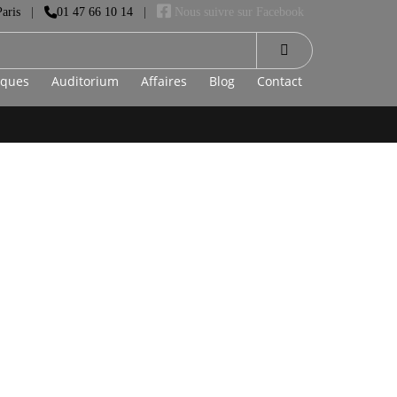
aris
01 47 66 10 14
Nous suivre sur Facebook
|
|
rques
Auditorium
Affaires
Blog
Contact