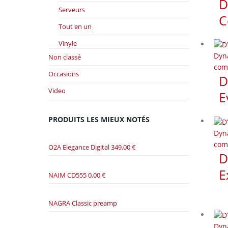
D
Serveurs
C
Tout en un
Vinyle
Dyn
Non classé
com
Occasions
D
Video
E
PRODUITS LES MIEUX NOTÉS
Dyn
com
O2A Elegance Digital
349,00
€
D
E
NAIM CD555
0,00
€
NAGRA Classic preamp
Dyn