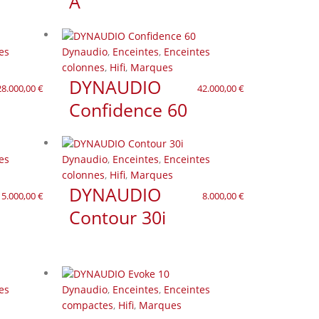
A
initial
actuel
était :
est :
11.000,00 €.
7.150,00 €.
es
Dynaudio
,
Enceintes
,
Enceintes
colonnes
,
Hifi
,
Marques
DYNAUDIO
28.000,00
€
42.000,00
€
Confidence 60
es
Dynaudio
,
Enceintes
,
Enceintes
colonnes
,
Hifi
,
Marques
DYNAUDIO
5.000,00
€
8.000,00
€
Contour 30i
es
Dynaudio
,
Enceintes
,
Enceintes
compactes
,
Hifi
,
Marques