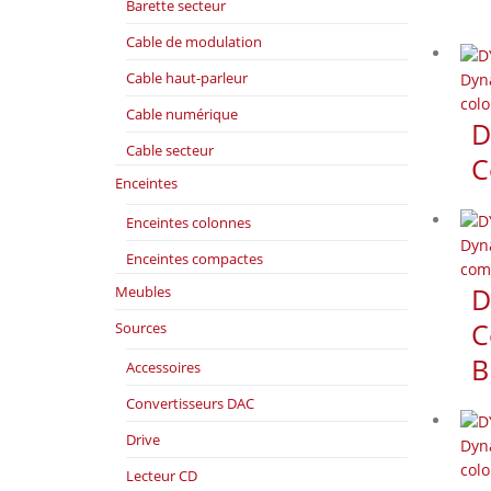
Barette secteur
Cable de modulation
Cable haut-parleur
Dyn
col
Cable numérique
D
Cable secteur
C
Enceintes
Enceintes colonnes
Dyn
Enceintes compactes
com
D
Meubles
C
Sources
B
Accessoires
Convertisseurs DAC
Drive
Dyn
col
Lecteur CD