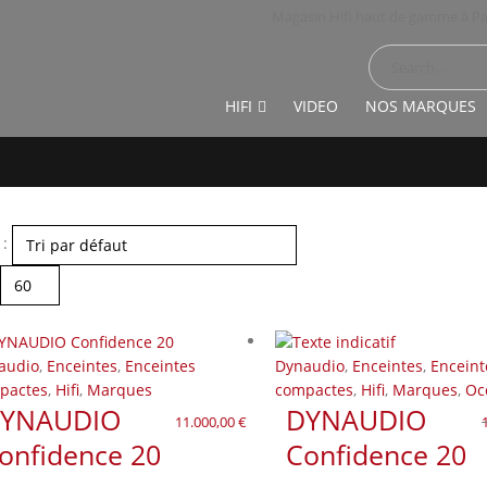
Magasin Hifi haut de gamme à Pa
HIFI
VIDEO
NOS MARQUES
 :
audio
,
Enceintes
,
Enceintes
Dynaudio
,
Enceintes
,
Enceint
pactes
,
Hifi
,
Marques
compactes
,
Hifi
,
Marques
,
Oc
YNAUDIO
DYNAUDIO
11.000,00
€
onfidence 20
Confidence 20