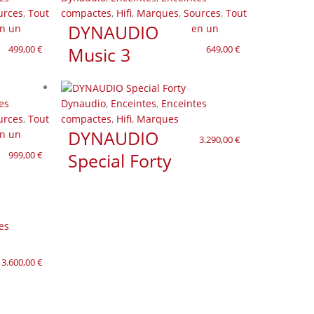
urces
,
Tout
compactes
,
Hifi
,
Marques
,
Sources
,
Tout
DYNAUDIO
n un
en un
499,00
€
Music 3
649,00
€
es
Dynaudio
,
Enceintes
,
Enceintes
urces
,
Tout
compactes
,
Hifi
,
Marques
DYNAUDIO
n un
3.290,00
€
999,00
€
Special Forty
es
3.600,00
€