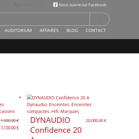
ris
|
01 47 66 10 14
|
Nous suivre sur Facebook
AUDITORIUM
AFFAIRES
BLOG
CONTACT
es
Dynaudio
,
Enceintes
,
Enceintes
casions
compactes
,
Hifi
,
Marques
DYNAUDIO
11.000,00
€
20.000,00
€
Le
Le
7.150,00
€
Confidence 20
prix
prix