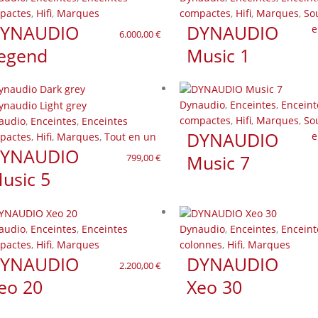
pactes
,
Hifi
,
Marques
compactes
,
Hifi
,
Marques
,
So
YNAUDIO
DYNAUDIO
e
6.000,00
€
egend
Music 1
Dynaudio
,
Enceintes
,
Enceint
compactes
,
Hifi
,
Marques
,
So
audio
,
Enceintes
,
Enceintes
DYNAUDIO
e
pactes
,
Hifi
,
Marques
,
Tout en un
YNAUDIO
Music 7
799,00
€
usic 5
audio
,
Enceintes
,
Enceintes
Dynaudio
,
Enceintes
,
Enceint
pactes
,
Hifi
,
Marques
colonnes
,
Hifi
,
Marques
YNAUDIO
DYNAUDIO
2.200,00
€
eo 20
Xeo 30