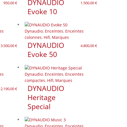
DYNAUDIO
950,00
€
1.500,00
€
Evoke 10
es
Dynaudio
,
Enceintes
,
Enceintes
colonnes
,
Hifi
,
Marques
DYNAUDIO
3.500,00
€
4.800,00
€
Evoke 50
es
Dynaudio
,
Enceintes
,
Enceintes
compactes
,
Hifi
,
Marques
DYNAUDIO
2.190,00
€
Heritage
Special
es
Dynaudio
,
Enceintes
,
Enceintes