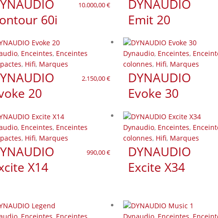
YNAUDIO
DYNAUDIO
10.000,00
€
ontour 60i
Emit 20
audio
,
Enceintes
,
Enceintes
Dynaudio
,
Enceintes
,
Enceint
pactes
,
Hifi
,
Marques
colonnes
,
Hifi
,
Marques
YNAUDIO
DYNAUDIO
2.150,00
€
voke 20
Evoke 30
audio
,
Enceintes
,
Enceintes
Dynaudio
,
Enceintes
,
Enceint
pactes
,
Hifi
,
Marques
colonnes
,
Hifi
,
Marques
YNAUDIO
DYNAUDIO
990,00
€
xcite X14
Excite X34
audio
,
Enceintes
,
Enceintes
Dynaudio
,
Enceintes
,
Enceint