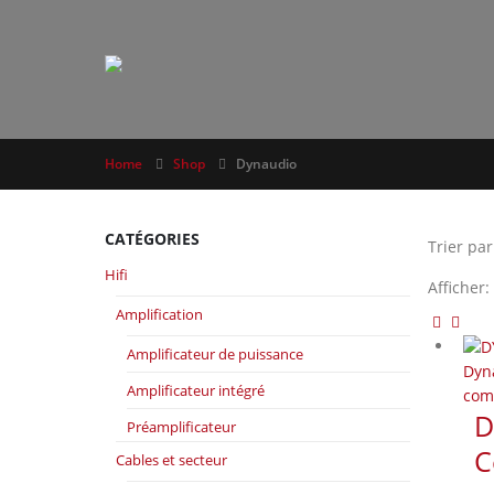
Home
Shop
Dynaudio
CATÉGORIES
Trier par
Hifi
Afficher:
Amplification
Amplificateur de puissance
Dyn
Amplificateur intégré
com
D
Préamplificateur
C
Cables et secteur