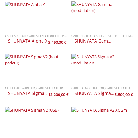
CABLE SECTEUR
,
CABLES ET SECTEUR
,
HIFI
,
MARQUES
CABLE SECTEUR
,
SHUNYATA
,
CABLES ET SECTEUR
,
HIFI
,
MARQUES
SHUNYATA Alpha X
SHUNYATA Gamma (modulation)
3.490,00
€
CABLE HAUT-PARLEUR
,
CABLES ET SECTEUR
,
HIFI
,
MARQUES
CABLE DE MODULATION
,
SHUNYATA
,
CABLES ET SECTEUR
,
HIF
SHUNYATA Sigma V2 (haut-parleur)
SHUNYATA Sigma V2 (modulation)
13.200,00
€
5.500,00
€