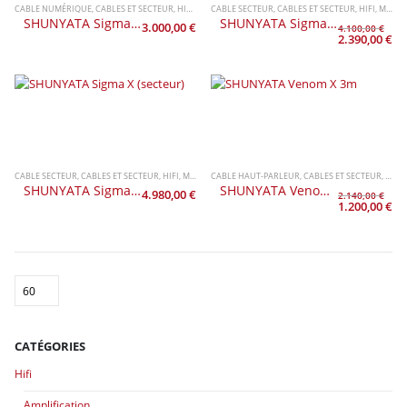
CABLE NUMÉRIQUE
,
CABLES ET SECTEUR
,
HIFI
,
MARQUES
CABLE SECTEUR
,
SHUNYATA
,
CABLES ET SECTEUR
,
HIFI
,
MARQUES
SHUNYATA Sigma V2 (USB)
SHUNYATA Sigma V2 XC 2m
3.000,00
€
4.100,00
€
Le
2.390,00
€
prix
Le
initial
prix
était :
actu
4.100,00 €.
est :
2.39
CABLE SECTEUR
,
CABLES ET SECTEUR
,
HIFI
,
MARQUES
CABLE HAUT-PARLEUR
,
SHUNYATA
,
CABLES ET SECTEUR
,
HIFI
,
SHUNYATA Sigma X (secteur)
SHUNYATA Venom X 3m
4.980,00
€
2.140,00
€
Le
1.200,00
€
prix
Le
initial
prix
était :
actu
2.140,00 €.
est :
1.20
CATÉGORIES
Hifi
Amplification