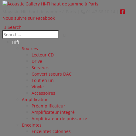
Magasin Hifi haut de gamme à Paris
|
01 47 66 10 14
|
Nous suivre sur Facebook
Search
Hifi
Sources
Lecteur CD
Drive
Serveurs
Convertisseurs DAC
Tout en un
Vinyle
Accessoires
Amplification
Préamplificateur
Amplificateur intégré
Amplificateur de puissance
Enceintes
Enceintes colonnes