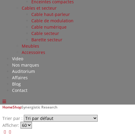
Enceintes compactes
Cables et secteur
Cable haut-parleur
Cable de modulation
Cable numérique
Cable secteur
Barette secteur
Meubles
Accessoires
Video
Nos marques
Auditorium
Affaires
Blog
Contact
Home
Shop
Synergistic Research
Trier par :
Afficher: