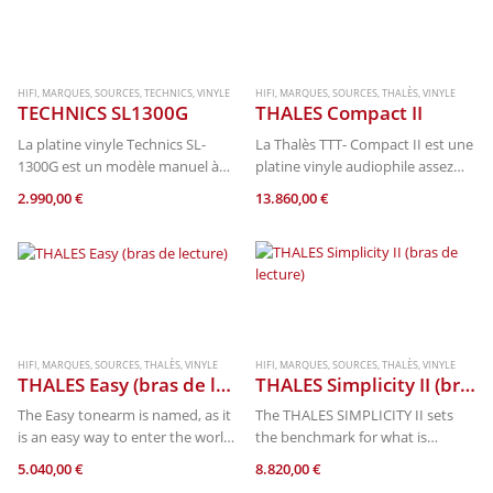
vibration et d’un bras de lecture
haut…
HIFI
,
MARQUES
,
SOURCES
,
TECHNICS
,
VINYLE
HIFI
,
MARQUES
,
SOURCES
,
THALÈS
,
VINYLE
TECHNICS SL1300G
THALES Compact II
La platine vinyle Technics SL-
La Thalès TTT- Compact II est une
1300G est un modèle manuel à
platine vinyle audiophile assez
entraînement direct qui
originale. Chacune de ses
2.990,00
€
13.860,00
€
emprunte de nombreuses
soixante-dix pièces a été
caractéristiques à la Technics SL-
soigneusement conçue dans les
1200GR2, à commencer par le
ateliers de la marque en Suisse.
système d’entraînement du
Fabriquée…
moteur Delta…
HIFI
,
MARQUES
,
SOURCES
,
THALÈS
,
VINYLE
HIFI
,
MARQUES
,
SOURCES
,
THALÈS
,
VINYLE
THALES Easy (bras de lecture)
THALES Simplicity II (bras de lecture)
The Easy tonearm is named, as it
The THALES SIMPLICITY II sets
is an easy way to enter the world
the benchmark for what is
of perfect analogue tracking. The
possible in tonearm-design
5.040,00
€
8.820,00
€
design of the Easy tonearm
today. The
tracking geometry
is