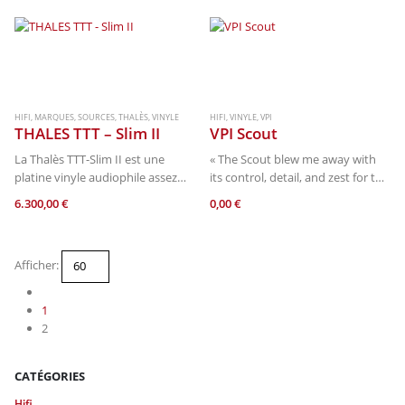
enables a variable offset angle…
based on a unique tetragon
solution that reduces the
tracking-error to 0,006°. Our…
HIFI
,
MARQUES
,
SOURCES
,
THALÈS
,
VINYLE
HIFI
,
VINYLE
,
VPI
THALES TTT – Slim II
VPI Scout
La Thalès TTT-Slim II est une
« The Scout blew me away with
platine vinyle audiophile assez
its control, detail, and zest for the
originale. Chacune de ses
music. I loved it. It’s hard to think
6.300,00
€
0,00
€
soixante-dix pièces a été
why anyone would want more » –
soigneusement conçue dans les
Jacob Heilbrunn, The…
ateliers de la marque en Suisse.
Afficher:
Fabriquée comme…
1
2
CATÉGORIES
Hifi