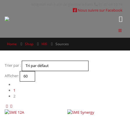
Magasin Hifi haut de gamme à Paris
01 47 66 10 14
Nous suivre sur Facebook
Home
Shop
Hifi
Sources
Trier par :
Afficher:
1
2