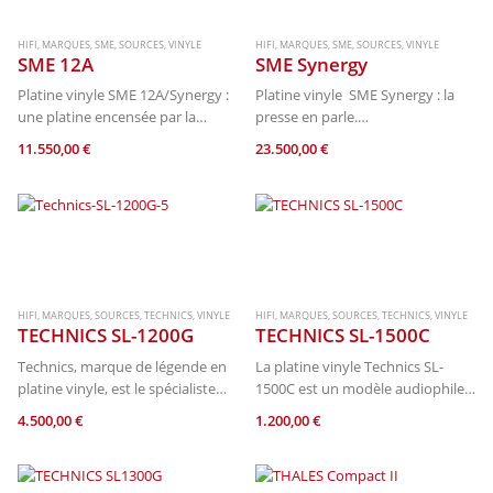
HIFI
,
MARQUES
,
SME
,
SOURCES
,
VINYLE
HIFI
,
MARQUES
,
SME
,
SOURCES
,
VINYLE
SME 12A
SME Synergy
Platine vinyle SME 12A/Synergy :
Platine vinyle SME Synergy : la
une platine encensée par la
presse en parle.
presse en parle.
Après un changement de
11.550,00
€
23.500,00
€
Après un changement de
propriétaire, cette marque
propriétaire, cette marque
britannique emblématique prend
britannique emblématique prend
une nouvelle direction avec les
une nouvelle direction avec les
platines vinyles Modèle
platines vinyles Modèle…
12A/Synergy :
C’est une nouvelle…
HIFI
,
MARQUES
,
SOURCES
,
TECHNICS
,
VINYLE
HIFI
,
MARQUES
,
SOURCES
,
TECHNICS
,
VINYLE
TECHNICS SL-1200G
TECHNICS SL-1500C
Technics, marque de légende en
La platine vinyle Technics SL-
platine vinyle, est le spécialiste
1500C est un modèle audiophile
des platines à entrainement
semi automatique avec préampli
4.500,00
€
1.200,00
€
direct avec un réglage de la
phono RIAA intégré. Elle est doté
vitesse sur certains modèles.
d’un robuste plateau en
aluminium, d’un châssis anti-