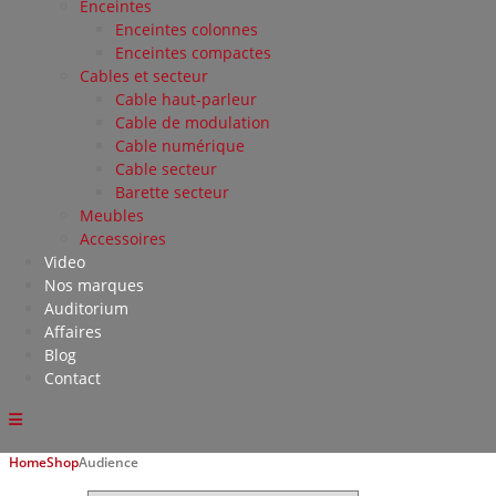
Enceintes
Enceintes colonnes
Enceintes compactes
Cables et secteur
Cable haut-parleur
Cable de modulation
Cable numérique
Cable secteur
Barette secteur
Meubles
Accessoires
Video
Nos marques
Auditorium
Affaires
Blog
Contact
Home
Shop
Audience