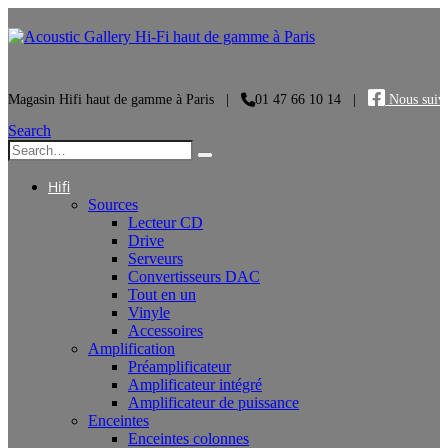
Magasin Hifi haut de gamme à Paris
|
01 47 66 10 14
|
Nous suivr
Search
Hifi
Sources
Lecteur CD
Drive
Serveurs
Convertisseurs DAC
Tout en un
Vinyle
Accessoires
Amplification
Préamplificateur
Amplificateur intégré
Amplificateur de puissance
Enceintes
Enceintes colonnes