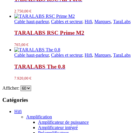
2.750,00
€
Cable haut-parleur
,
Cables et secteur
,
Hifi
,
Marques
,
TaraLabs
TARALABS RSC Prime M2
765,00
€
Cable haut-parleur
,
Cables et secteur
,
Hifi
,
Marques
,
TaraLabs
TARALABS The 0.8
7.920,00
€
Afficher:
Catégories
Hifi
Amplification
Amplificateur de puissance
Amplificateur intégré
Préamplificateur