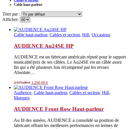
Cables et secteur
Cable haut-parleur
Trier par :
Afficher:
Cable haut-parleur
,
Cables et secteur
,
Hifi
,
Occasions
AUDIENCE Au24SE HP
AUDIENCE est un fabricant américain réputé pour le rapport
musicalité/prix de ses câbles. Le Au24SE est un câble assez
fin qui a été plusieurs fois récompensé par les revues
Absolute…
Le
Le
2.575,00
€
1.290,00
€
prix
prix
initial
actuel
Audience
,
Cable haut-parleur
,
Cables et secteur
,
Hifi
,
était :
est :
Marques
2.575,00 €.
1.290,00 €.
AUDIENCE Front Row Haut-parleur
Au fil des années, AUDIENCE a consolidé sa position de
fabricant offrant les meilleures performances en termes de