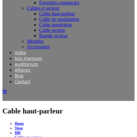
Enceintes compactes
Cables et secteur
Cable haut-parleur
Cable de modulation
Cable numérique
Cable secteur
Barette secteur
Meubles
Accessoires
Video
Nos marques
Auditorium
Affaires
Blog
Contact
Cable haut-parleur
Home
Shop
Hifi