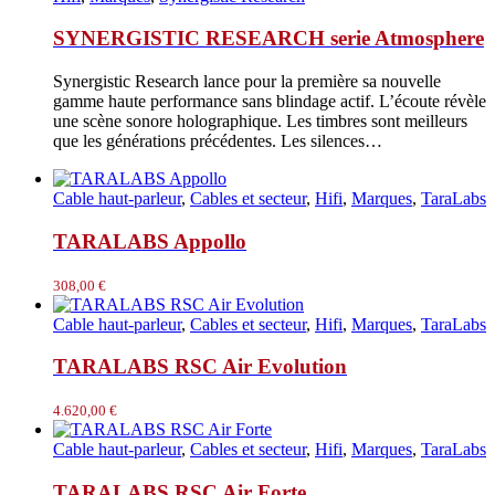
SYNERGISTIC RESEARCH serie Atmosphere
Synergistic Research lance pour la première sa nouvelle
gamme haute performance sans blindage actif. L’écoute révèle
une scène sonore holographique. Les timbres sont meilleurs
que les générations précédentes. Les silences…
Cable haut-parleur
,
Cables et secteur
,
Hifi
,
Marques
,
TaraLabs
TARALABS Appollo
308,00
€
Cable haut-parleur
,
Cables et secteur
,
Hifi
,
Marques
,
TaraLabs
TARALABS RSC Air Evolution
4.620,00
€
Cable haut-parleur
,
Cables et secteur
,
Hifi
,
Marques
,
TaraLabs
TARALABS RSC Air Forte