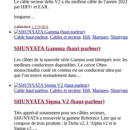
Le câble secteur delta V2 a élu meilleur câble de l’année 2022
par HIFI+ et EAR.
longueur…
Le
Le
1.800,00
€
1.170,00
€
prix
prix
initial
actuel
Cable haut-parleur
,
Cables et secteur
,
Hifi
,
Marques
,
Shunyata
était :
est :
1.800,00 €.
1.170,00 €.
SHUNYATA Gamma (haut-parleur)
Les câbles de la nouvelle série Gamma sont fabriqués avec les
meilleurs conducteurs disponibles. Le cuivre Ohno
monocristallin coulé en continu est un conducteur ultra-pur
que l’on trouve normalement dans…
Cable haut-parleur
,
Cables et secteur
,
Hifi
,
Marques
,
Shunyata
SHUNYATA Sigma V2 (haut-parleur)
Très apprécié notamment pour ses câbles secteurs,
SHUNYATA a renouvelé la gamme Reference Line qui se
compose de trois produits : le Delta v2, L’Alpha v2 et le
Sigma v2….