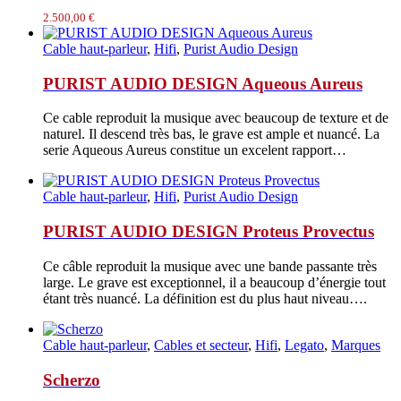
2.500,00
€
Cable haut-parleur
,
Hifi
,
Purist Audio Design
PURIST AUDIO DESIGN Aqueous Aureus
Ce cable reproduit la musique avec beaucoup de texture et de
naturel. Il descend très bas, le grave est ample et nuancé. La
serie Aqueous Aureus constitue un excelent rapport…
Cable haut-parleur
,
Hifi
,
Purist Audio Design
PURIST AUDIO DESIGN Proteus Provectus
Ce câble reproduit la musique avec une bande passante très
large. Le grave est exceptionnel, il a beaucoup d’énergie tout
étant très nuancé. La définition est du plus haut niveau….
Cable haut-parleur
,
Cables et secteur
,
Hifi
,
Legato
,
Marques
Scherzo