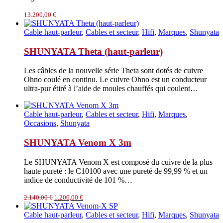
13.200,00
€
Cable haut-parleur
,
Cables et secteur
,
Hifi
,
Marques
,
Shunyata
SHUNYATA Theta (haut-parleur)
Les câbles de la nouvelle série Theta sont dotés de cuivre
Ohno coulé en continu. Le cuivre Ohno est un conducteur
ultra-pur étiré à l’aide de moules chauffés qui coulent…
Cable haut-parleur
,
Cables et secteur
,
Hifi
,
Marques
,
Occasions
,
Shunyata
SHUNYATA Venom X 3m
Le SHUNYATA Venom X est composé du cuivre de la plus
haute pureté : le C10100 avec une pureté de 99,99 % et un
indice de conductivité de 101 %…
Le
Le
2.140,00
€
1.200,00
€
prix
prix
initial
actuel
Cable haut-parleur
,
Cables et secteur
,
Hifi
,
Marques
,
Shunyata
était :
est :