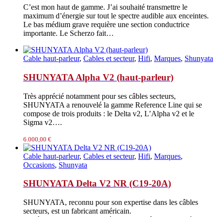
C’est mon haut de gamme. J’ai souhaité transmettre le
maximum d’énergie sur tout le spectre audible aux enceintes.
Le bas médium grave requière une section conductrice
importante. Le Scherzo fait…
Cable haut-parleur
,
Cables et secteur
,
Hifi
,
Marques
,
Shunyata
SHUNYATA Alpha V2 (haut-parleur)
Très apprécié notamment pour ses câbles secteurs,
SHUNYATA a renouvelé la gamme Reference Line qui se
compose de trois produits : le Delta v2, L’Alpha v2 et le
Sigma v2….
6.000,00
€
Cable haut-parleur
,
Cables et secteur
,
Hifi
,
Marques
,
Occasions
,
Shunyata
SHUNYATA Delta V2 NR (C19-20A)
SHUNYATA, reconnu pour son expertise dans les câbles
secteurs, est un fabricant américain.