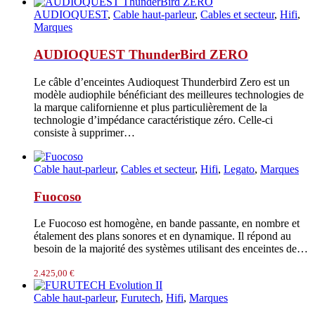
AUDIOQUEST
,
Cable haut-parleur
,
Cables et secteur
,
Hifi
,
Marques
AUDIOQUEST ThunderBird ZERO
Le câble d’enceintes Audioquest Thunderbird Zero est un
modèle audiophile bénéficiant des meilleures technologies de
la marque californienne et plus particulièrement de la
technologie d’impédance caractéristique zéro. Celle-ci
consiste à supprimer…
Cable haut-parleur
,
Cables et secteur
,
Hifi
,
Legato
,
Marques
Fuocoso
Le Fuocoso est homogène, en bande passante, en nombre et
étalement des plans sonores et en dynamique. Il répond au
besoin de la majorité des systèmes utilisant des enceintes de…
2.425,00
€
Cable haut-parleur
,
Furutech
,
Hifi
,
Marques