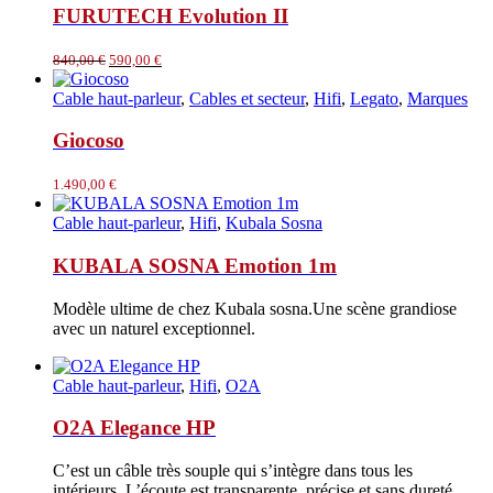
FURUTECH Evolution II
Le
Le
840,00
€
590,00
€
prix
prix
initial
actuel
Cable haut-parleur
,
Cables et secteur
,
Hifi
,
Legato
,
Marques
était :
est :
840,00 €.
590,00 €.
Giocoso
1.490,00
€
Cable haut-parleur
,
Hifi
,
Kubala Sosna
KUBALA SOSNA Emotion 1m
Modèle ultime de chez Kubala sosna.Une scène grandiose
avec un naturel exceptionnel.
Cable haut-parleur
,
Hifi
,
O2A
O2A Elegance HP
C’est un câble très souple qui s’intègre dans tous les
intérieurs. L’écoute est transparente, précise et sans dureté.